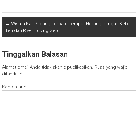
←
Wisata Kali Pucung Terbaru Tempat Healing dengan Kebun
Teh dan River Tubing Seru
Tinggalkan Balasan
Alamat email Anda tidak akan dipublikasikan.
Ruas yang wajib
ditandai
*
Komentar
*