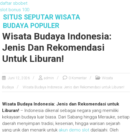
daftar sbobet
slot bonus 100
S
SITUS SEPUTAR WISATA
k
BUDAYA POPULER
i
Wisata Budaya Indonesia:
p
t
Jenis Dan Rekomendasi
o
c
Untuk Liburan!
o
n
t
Juni 12, 2026
admin
0 Komentar
Wisata
e
n
Budaya
Wisata Budaya Indonesia: Jenis dan Rekomendasi untuk Liburan!
t
Wisata Budaya Indonesia: Jenis dan Rekomendasi untuk
Liburan!
– Indonesia dikenal sebagai negara yang memiliki
kekayaan budaya luar biasa. Dari Sabang hingga Merauke, setiap
daerah menyimpan tradisi, kesenian, hingga warisan sejarah
yang unik dan menarik untuk
akun demo slot
dijelajahi. Oleh