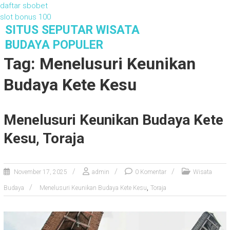
daftar sbobet
slot bonus 100
S
SITUS SEPUTAR WISATA
k
BUDAYA POPULER
i
Tag: Menelusuri Keunikan
p
t
Budaya Kete Kesu
o
c
o
Menelusuri Keunikan Budaya Kete
n
t
Kesu, Toraja
e
n
t
November 17, 2025
admin
0 Komentar
Wisata
,
Budaya
Menelusuri Keunikan Budaya Kete Kesu
Toraja